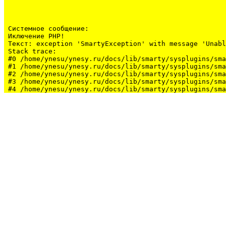
Системное сообщение:
Иключение PHP!

Текст: exception 'SmartyException' with message 'Unabl
Stack trace:

#0 /home/ynesu/ynesy.ru/docs/lib/smarty/sysplugins/sma
#1 /home/ynesu/ynesy.ru/docs/lib/smarty/sysplugins/sma
#2 /home/ynesu/ynesy.ru/docs/lib/smarty/sysplugins/sma
#3 /home/ynesu/ynesy.ru/docs/lib/smarty/sysplugins/sma
#4 /home/ynesu/ynesy.ru/docs/lib/smarty/sysplugins/sma
#5 /home/ynesu/ynesy.ru/docs/class/class.Sys.php(175):
#6 /home/ynesu/ynesy.ru/docs/index.php(34): Sys::loadL
#7 {main}