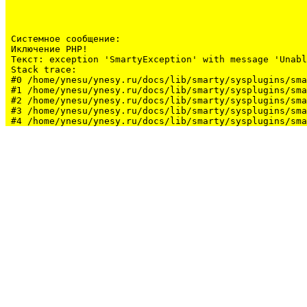
Системное сообщение:
Иключение PHP!

Текст: exception 'SmartyException' with message 'Unabl
Stack trace:

#0 /home/ynesu/ynesy.ru/docs/lib/smarty/sysplugins/sma
#1 /home/ynesu/ynesy.ru/docs/lib/smarty/sysplugins/sma
#2 /home/ynesu/ynesy.ru/docs/lib/smarty/sysplugins/sma
#3 /home/ynesu/ynesy.ru/docs/lib/smarty/sysplugins/sma
#4 /home/ynesu/ynesy.ru/docs/lib/smarty/sysplugins/sma
#5 /home/ynesu/ynesy.ru/docs/class/class.Sys.php(175):
#6 /home/ynesu/ynesy.ru/docs/index.php(34): Sys::loadL
#7 {main}