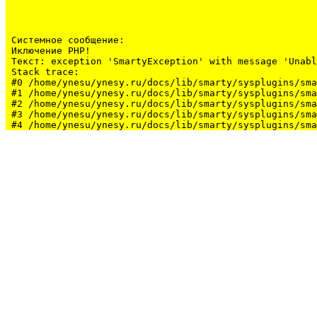
Системное сообщение:
Иключение PHP!

Текст: exception 'SmartyException' with message 'Unabl
Stack trace:

#0 /home/ynesu/ynesy.ru/docs/lib/smarty/sysplugins/sma
#1 /home/ynesu/ynesy.ru/docs/lib/smarty/sysplugins/sma
#2 /home/ynesu/ynesy.ru/docs/lib/smarty/sysplugins/sma
#3 /home/ynesu/ynesy.ru/docs/lib/smarty/sysplugins/sma
#4 /home/ynesu/ynesy.ru/docs/lib/smarty/sysplugins/sma
#5 /home/ynesu/ynesy.ru/docs/class/class.Sys.php(175):
#6 /home/ynesu/ynesy.ru/docs/index.php(34): Sys::loadL
#7 {main}