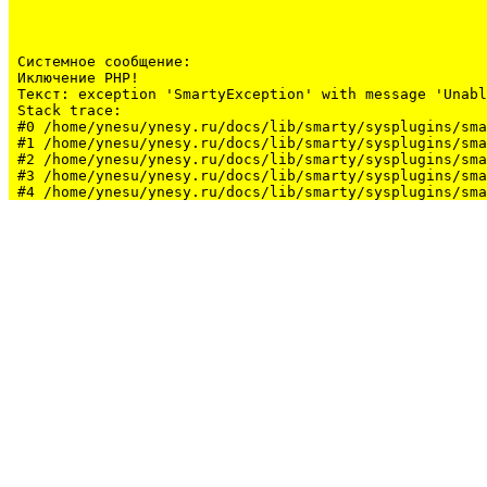
Системное сообщение:
Иключение PHP!

Текст: exception 'SmartyException' with message 'Unabl
Stack trace:

#0 /home/ynesu/ynesy.ru/docs/lib/smarty/sysplugins/sma
#1 /home/ynesu/ynesy.ru/docs/lib/smarty/sysplugins/sma
#2 /home/ynesu/ynesy.ru/docs/lib/smarty/sysplugins/sma
#3 /home/ynesu/ynesy.ru/docs/lib/smarty/sysplugins/sma
#4 /home/ynesu/ynesy.ru/docs/lib/smarty/sysplugins/sma
#5 /home/ynesu/ynesy.ru/docs/class/class.Sys.php(175):
#6 /home/ynesu/ynesy.ru/docs/index.php(34): Sys::loadL
#7 {main}