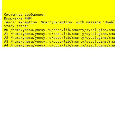
Системное сообщение:
Иключение PHP!

Текст: exception 'SmartyException' with message 'Unabl
Stack trace:

#0 /home/ynesu/ynesy.ru/docs/lib/smarty/sysplugins/sma
#1 /home/ynesu/ynesy.ru/docs/lib/smarty/sysplugins/sma
#2 /home/ynesu/ynesy.ru/docs/lib/smarty/sysplugins/sma
#3 /home/ynesu/ynesy.ru/docs/lib/smarty/sysplugins/sma
#4 /home/ynesu/ynesy.ru/docs/lib/smarty/sysplugins/sma
#5 /home/ynesu/ynesy.ru/docs/class/class.Sys.php(175):
#6 /home/ynesu/ynesy.ru/docs/index.php(34): Sys::loadL
#7 {main}