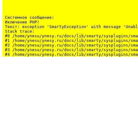
Системное сообщение:
Иключение PHP!

Текст: exception 'SmartyException' with message 'Unabl
Stack trace:

#0 /home/ynesu/ynesy.ru/docs/lib/smarty/sysplugins/sma
#1 /home/ynesu/ynesy.ru/docs/lib/smarty/sysplugins/sma
#2 /home/ynesu/ynesy.ru/docs/lib/smarty/sysplugins/sma
#3 /home/ynesu/ynesy.ru/docs/lib/smarty/sysplugins/sma
#4 /home/ynesu/ynesy.ru/docs/lib/smarty/sysplugins/sma
#5 /home/ynesu/ynesy.ru/docs/class/class.Sys.php(175):
#6 /home/ynesu/ynesy.ru/docs/index.php(34): Sys::loadL
#7 {main}