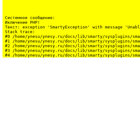
Системное сообщение:
Иключение PHP!

Текст: exception 'SmartyException' with message 'Unabl
Stack trace:

#0 /home/ynesu/ynesy.ru/docs/lib/smarty/sysplugins/sma
#1 /home/ynesu/ynesy.ru/docs/lib/smarty/sysplugins/sma
#2 /home/ynesu/ynesy.ru/docs/lib/smarty/sysplugins/sma
#3 /home/ynesu/ynesy.ru/docs/lib/smarty/sysplugins/sma
#4 /home/ynesu/ynesy.ru/docs/lib/smarty/sysplugins/sma
#5 /home/ynesu/ynesy.ru/docs/class/class.Sys.php(175):
#6 /home/ynesu/ynesy.ru/docs/index.php(34): Sys::loadL
#7 {main}