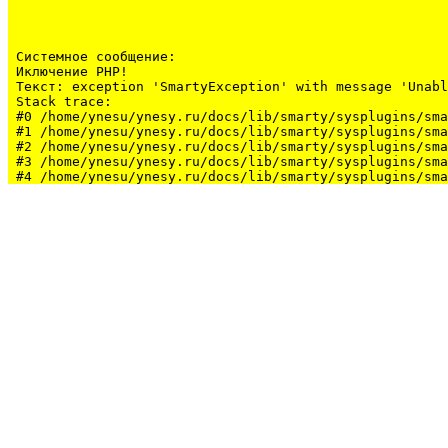
Системное сообщение:
Иключение PHP!

Текст: exception 'SmartyException' with message 'Unabl
Stack trace:

#0 /home/ynesu/ynesy.ru/docs/lib/smarty/sysplugins/sma
#1 /home/ynesu/ynesy.ru/docs/lib/smarty/sysplugins/sma
#2 /home/ynesu/ynesy.ru/docs/lib/smarty/sysplugins/sma
#3 /home/ynesu/ynesy.ru/docs/lib/smarty/sysplugins/sma
#4 /home/ynesu/ynesy.ru/docs/lib/smarty/sysplugins/sma
#5 /home/ynesu/ynesy.ru/docs/class/class.Sys.php(175):
#6 /home/ynesu/ynesy.ru/docs/index.php(34): Sys::loadL
#7 {main}