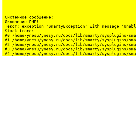
Системное сообщение:
Иключение PHP!

Текст: exception 'SmartyException' with message 'Unabl
Stack trace:

#0 /home/ynesu/ynesy.ru/docs/lib/smarty/sysplugins/sma
#1 /home/ynesu/ynesy.ru/docs/lib/smarty/sysplugins/sma
#2 /home/ynesu/ynesy.ru/docs/lib/smarty/sysplugins/sma
#3 /home/ynesu/ynesy.ru/docs/lib/smarty/sysplugins/sma
#4 /home/ynesu/ynesy.ru/docs/lib/smarty/sysplugins/sma
#5 /home/ynesu/ynesy.ru/docs/class/class.Sys.php(175):
#6 /home/ynesu/ynesy.ru/docs/index.php(34): Sys::loadL
#7 {main}