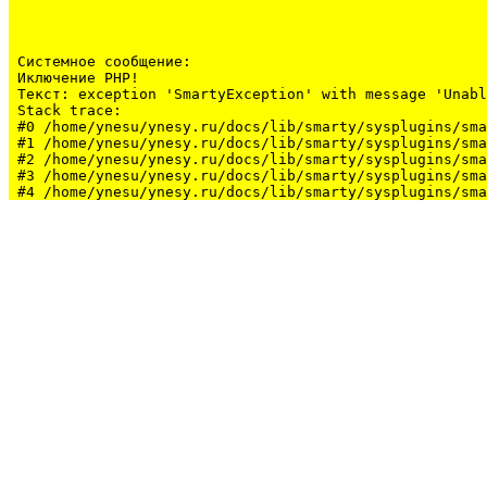
Системное сообщение:
Иключение PHP!

Текст: exception 'SmartyException' with message 'Unabl
Stack trace:

#0 /home/ynesu/ynesy.ru/docs/lib/smarty/sysplugins/sma
#1 /home/ynesu/ynesy.ru/docs/lib/smarty/sysplugins/sma
#2 /home/ynesu/ynesy.ru/docs/lib/smarty/sysplugins/sma
#3 /home/ynesu/ynesy.ru/docs/lib/smarty/sysplugins/sma
#4 /home/ynesu/ynesy.ru/docs/lib/smarty/sysplugins/sma
#5 /home/ynesu/ynesy.ru/docs/class/class.Sys.php(175):
#6 /home/ynesu/ynesy.ru/docs/index.php(34): Sys::loadL
#7 {main}