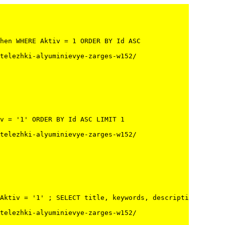
hen WHERE Aktiv = 1 ORDER BY Id ASC

telezhki-alyuminievye-zarges-w152/
v = '1' ORDER BY Id ASC LIMIT 1

telezhki-alyuminievye-zarges-w152/
Aktiv = '1' ; SELECT title, keywords, description, canon
telezhki-alyuminievye-zarges-w152/