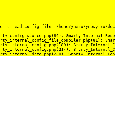
e to read config file '/home/ynesu/ynesy.ru/docs/lang//m
rty_config_source.php(86): Smarty_Internal_Resource_File
rty_internal_config_file_compiler.php(81): Smarty_Config
rty_internal_config.php(189): Smarty_Internal_Config_Fil
rty_internal_config.php(214): Smarty_Internal_Config->co
rty_internal_data.php(280): Smarty_Internal_Config->load
 Smarty_Internal_Data->configLoad('/home/ynesu/yne...')

ang('/home/ynesu/yne...')
