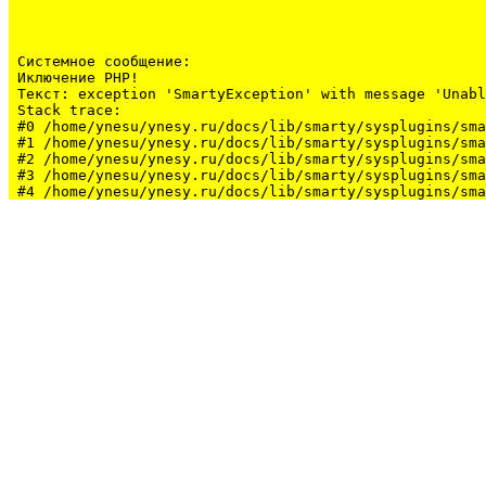
Системное сообщение:
Иключение PHP!

Текст: exception 'SmartyException' with message 'Unabl
Stack trace:

#0 /home/ynesu/ynesy.ru/docs/lib/smarty/sysplugins/sma
#1 /home/ynesu/ynesy.ru/docs/lib/smarty/sysplugins/sma
#2 /home/ynesu/ynesy.ru/docs/lib/smarty/sysplugins/sma
#3 /home/ynesu/ynesy.ru/docs/lib/smarty/sysplugins/sma
#4 /home/ynesu/ynesy.ru/docs/lib/smarty/sysplugins/sma
#5 /home/ynesu/ynesy.ru/docs/class/class.Sys.php(175):
#6 /home/ynesu/ynesy.ru/docs/index.php(34): Sys::loadL
#7 {main}