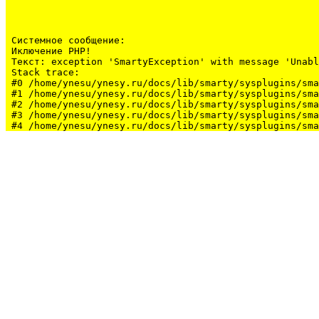
Системное сообщение:
Иключение PHP!

Текст: exception 'SmartyException' with message 'Unabl
Stack trace:

#0 /home/ynesu/ynesy.ru/docs/lib/smarty/sysplugins/sma
#1 /home/ynesu/ynesy.ru/docs/lib/smarty/sysplugins/sma
#2 /home/ynesu/ynesy.ru/docs/lib/smarty/sysplugins/sma
#3 /home/ynesu/ynesy.ru/docs/lib/smarty/sysplugins/sma
#4 /home/ynesu/ynesy.ru/docs/lib/smarty/sysplugins/sma
#5 /home/ynesu/ynesy.ru/docs/class/class.Sys.php(175):
#6 /home/ynesu/ynesy.ru/docs/index.php(34): Sys::loadL
#7 {main}